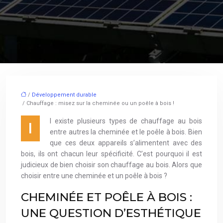
/
Développement durable
/ Chauffage : misez sur la cheminée ou un poêle à bois !
l existe plusieurs types de chauffage au bois
I
entre autres la cheminée et le poêle à bois. Bien
que ces deux appareils s’alimentent avec des
bois, ils ont chacun leur spécificité. C’est pourquoi il est
judicieux de bien choisir son chauffage au bois. Alors que
choisir entre une cheminée et un poêle à bois ?
CHEMINÉE ET POÊLE À BOIS :
UNE QUESTION D’ESTHÉTIQUE