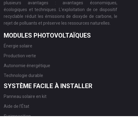
plusieurs avantages : avantages économiques,
écologiques et techniques. L’exploitation de ce dispositif
recyclable réduit les émissions de dioxyde de carbone, le
rejet de polluants et préserve les ressources naturelles.
MODULES PHOTOVOLTAÏQUES
Énergie solaire
Production verte
Autonomie énergétique
Technologie durable
SYSTÈME FACILE À INSTALLER
Panneau solaire en kit
Aide de l’État
Surimposition
Intégration au bâti