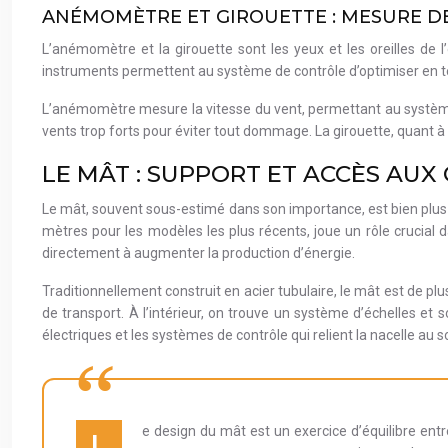
ANÉMOMÈTRE ET GIROUETTE : MESURE D
L’anémomètre et la girouette sont les yeux et les oreilles de l
instruments permettent au système de contrôle d’optimiser en t
L’anémomètre mesure la vitesse du vent, permettant au système d
vents trop forts pour éviter tout dommage. La girouette, quant à 
LE MÂT : SUPPORT ET ACCÈS AU
Le mât, souvent sous-estimé dans son importance, est bien plus q
mètres pour les modèles les plus récents, joue un rôle crucial da
directement à augmenter la production d’énergie.
Traditionnellement construit en acier tubulaire, le mât est de plu
de transport. À l’intérieur, on trouve un système d’échelles e
électriques et les systèmes de contrôle qui relient la nacelle au so
e design du mât est un exercice d’équilibre entre 
L