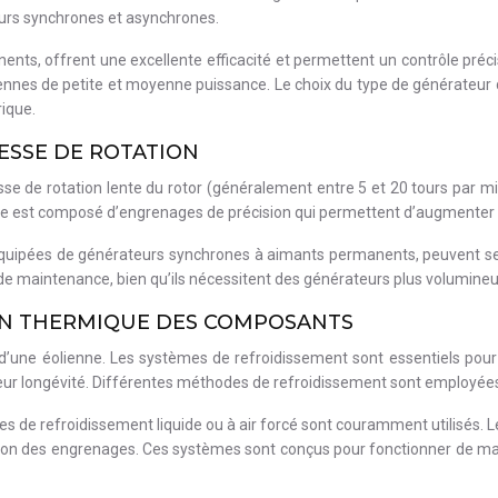
teurs synchrones et asynchrones.
ts, offrent une excellente efficacité et permettent un contrôle précis
iennes de petite et moyenne puissance. Le choix du type de générateur
rique.
TESSE DE ROTATION
tesse de rotation lente du rotor (généralement entre 5 et 20 tours par mi
est composé d’engrenages de précision qui permettent d’augmenter la 
uipées de générateurs synchrones à aimants permanents, peuvent se p
s de maintenance, bien qu’ils nécessitent des générateurs plus volumineu
ION THERMIQUE DES COMPOSANTS
d’une éolienne. Les systèmes de refroidissement sont essentiels pou
leur longévité. Différentes méthodes de refroidissement sont employées, s
de refroidissement liquide ou à air forcé sont couramment utilisés. Le 
fication des engrenages. Ces systèmes sont conçus pour fonctionner de m