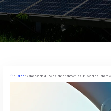
/
Éolien
/ Composants d’une éolienne : anatomie d’un géant de l’énergie