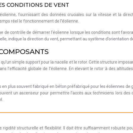
ES CONDITIONS DE VENT
’éolienne, fournissant des données cruciales sur la vitesse et la dire
emps réel le fonctionnement de l’éolienne.
e contrôle de démarrer l’éolienne lorsque les conditions sont favorab
elle, indique la direction du vent, permettant au système d’orientation d
X COMPOSANTS
u’un simple support pour la nacelle et le rotor. Cette structure imposa
ns l’efficacité globale de l’éolienne. En élevant le rotor à des altitude
s en plus souvent fabriqué en béton préfabriqué pour les éoliennes de gr
t souvent un ascenseur pour permettre l’accès aux techniciens lors de
l.
rigidité structurelle et flexibilité. Il doit être suffisamment robuste p