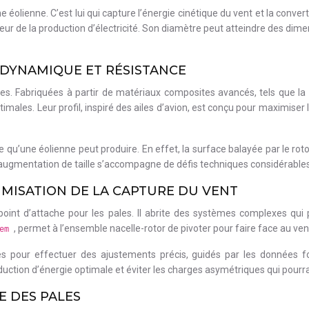
une éolienne. C’est lui qui capture l’énergie cinétique du vent et la c
moteur de la production d’électricité. Son diamètre peut atteindre des 
ODYNAMIQUE ET RÉSISTANCE
es. Fabriquées à partir de matériaux composites avancés, tels que la
ales. Leur profil, inspiré des ailes d’avion, est conçu pour maximiser 
ie qu’une éolienne peut produire. En effet, la surface balayée par le 
ugmentation de taille s’accompagne de défis techniques considérables e
IMISATION DE LA CAPTURE DU VENT
point d’attache pour les pales. Il abrite des systèmes complexes qui
, permet à l’ensemble nacelle-rotor de pivoter pour faire face au vent,
tem
 pour effectuer des ajustements précis, guidés par les données fou
roduction d’énergie optimale et éviter les charges asymétriques qui pou
E DES PALES