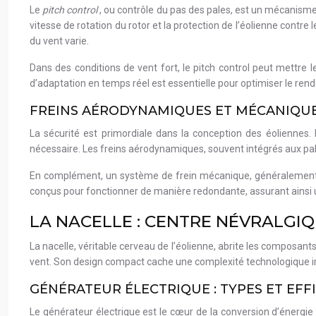
Le
pitch control
, ou contrôle du pas des pales, est un mécanisme 
vitesse de rotation du rotor et la protection de l’éolienne contr
du vent varie.
Dans des conditions de vent fort, le pitch control peut mettre l
d’adaptation en temps réel est essentielle pour optimiser le r
FREINS AÉRODYNAMIQUES ET MÉCANIQUES
La sécurité est primordiale dans la conception des éoliennes. 
nécessaire. Les freins aérodynamiques, souvent intégrés aux pal
En complément, un système de frein mécanique, généralement un 
conçus pour fonctionner de manière redondante, assurant ainsi
LA NACELLE : CENTRE NÉVRALGIQ
La nacelle, véritable cerveau de l’éolienne, abrite les composant
vent. Son design compact cache une complexité technologique 
GÉNÉRATEUR ÉLECTRIQUE : TYPES ET EFF
Le générateur électrique est le cœur de la conversion d’énergie