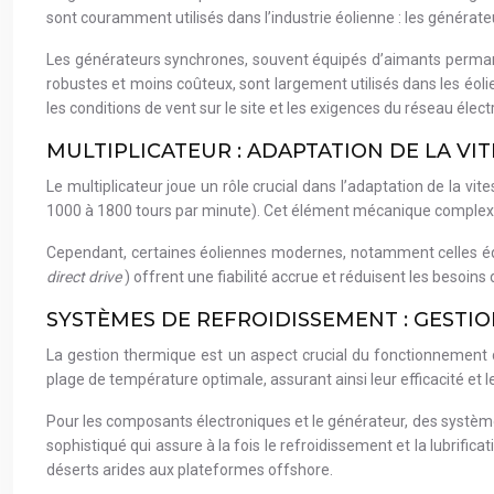
sont couramment utilisés dans l’industrie éolienne : les généra
Les générateurs synchrones, souvent équipés d’aimants permanen
robustes et moins coûteux, sont largement utilisés dans les éol
les conditions de vent sur le site et les exigences du réseau élect
MULTIPLICATEUR : ADAPTATION DE LA VI
Le multiplicateur joue un rôle crucial dans l’adaptation de la vi
1000 à 1800 tours par minute). Cet élément mécanique complexe 
Cependant, certaines éoliennes modernes, notamment celles éq
direct drive
) offrent une fiabilité accrue et réduisent les besoin
SYSTÈMES DE REFROIDISSEMENT : GEST
La gestion thermique est un aspect crucial du fonctionnement 
plage de température optimale, assurant ainsi leur efficacité et 
Pour les composants électroniques et le générateur, des systèmes 
sophistiqué qui assure à la fois le refroidissement et la lubri
déserts arides aux plateformes offshore.