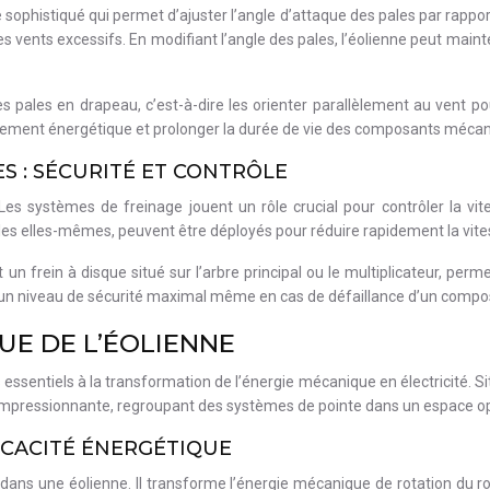
sophistiqué qui permet d’ajuster l’angle d’attaque des pales par rapport
e les vents excessifs. En modifiant l’angle des pales, l’éolienne peut ma
es pales en drapeau, c’est-à-dire les orienter parallèlement au vent pou
endement énergétique et prolonger la durée de vie des composants méca
 : SÉCURITÉ ET CONTRÔLE
Les systèmes de freinage jouent un rôle crucial pour contrôler la vit
es elles-mêmes, peuvent être déployés pour réduire rapidement la vitess
frein à disque situé sur l’arbre principal ou le multiplicateur, perme
 un niveau de sécurité maximal même en cas de défaillance d’un compo
UE DE L’ÉOLIENNE
s essentiels à la transformation de l’énergie mécanique en électricité. S
impressionnante, regroupant des systèmes de pointe dans un espace op
ICACITÉ ÉNERGÉTIQUE
 dans une éolienne. Il transforme l’énergie mécanique de rotation du r