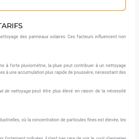
ARIFS
nettoyage des panneaux solaires. Ces facteurs influencent non
s à forte pluviométrie, la pluie peut contribuer à un nettoyage
ettes à une accumulation plus rapide de poussière, nécessitant des
uel de nettoyage
peut être plus élevé en raison de la nécessité
trielles, où la concentration de particules fines est élevée, les
 fortement polluées, il n’est pas rare de voir le
coût d’entretien