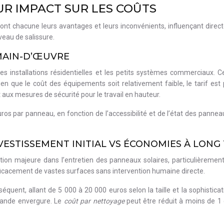
R IMPACT SUR LES COÛTS
t chacune leurs avantages et leurs inconvénients, influençant directe
veau de salissure.
MAIN-D’ŒUVRE
les installations résidentielles et les petits systèmes commerciaux
en que le coût des équipements soit relativement faible, le tarif es
aux mesures de sécurité pour le travail en hauteur.
os par panneau, en fonction de l’accessibilité et de l’état des panneau
VESTISSEMENT INITIAL VS ÉCONOMIES À LONG
on majeure dans l’entretien des panneaux solaires, particulièrement 
ficacement de vastes surfaces sans intervention humaine directe.
séquent, allant de 5 000 à 20 000 euros selon la taille et la sophistic
grande envergure. Le
coût par nettoyage
peut être réduit à moins de 1