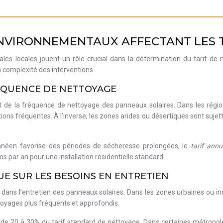
NVIRONNEMENTAUX AFFECTANT LES T
es locales jouent un rôle crucial dans la détermination du tarif de 
 complexité des interventions.
RÉQUENCE DE NETTOYAGE
t de la fréquence de nettoyage des panneaux solaires. Dans les région
ntions fréquentes. À l’inverse, les zones arides ou désertiques sont suj
ranéen favorise des périodes de sécheresse prolongées, le
tarif ann
s par an pour une installation résidentielle standard.
E SUR LES BESOINS EN ENTRETIEN
ns l’entretien des panneaux solaires. Dans les zones urbaines ou indus
toyages plus fréquents et approfondis.
 de 20 à 30% du tarif standard de nettoyage. Dans certaines métropoles