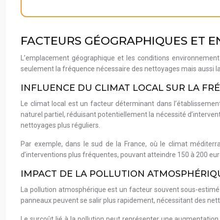
FACTEURS GÉOGRAPHIQUES ET E
L’emplacement géographique et les conditions environnemental
seulement la fréquence nécessaire des nettoyages mais aussi la
INFLUENCE DU CLIMAT LOCAL SUR LA F
Le climat local est un facteur déterminant dans l’établissemen
naturel partiel, réduisant potentiellement la nécessité d’interve
nettoyages plus réguliers.
Par exemple, dans le sud de la France, où le climat méditer
d’interventions plus fréquentes, pouvant atteindre 150 à 200 euro
IMPACT DE LA POLLUTION ATMOSPHÉRIQU
La pollution atmosphérique est un facteur souvent sous-estimé da
panneaux peuvent se salir plus rapidement, nécessitant des net
Le surcoût lié à la pollution peut représenter une augmentation